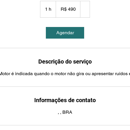
490
Reais
1 h
1
R$ 490
brasileiros
Agendar
Descrição do serviço
Motor é indicada quando o motor não gira ou apresentar ruídos 
Informações de contato
, , BRA