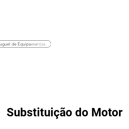
uguel de Equipamentos
mayday@technodronebh.com
+5531995010542
Substituição do Motor