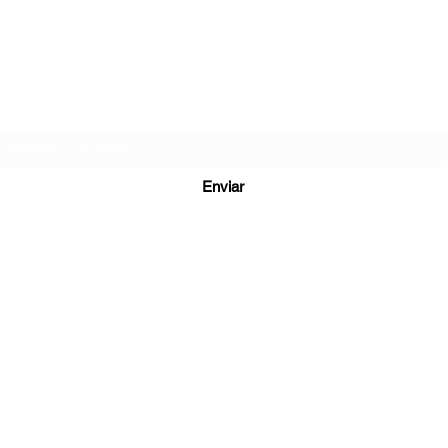
Formulário de inscrição
Enviar
+5531995010542
©2019 by TECHNODRONE. Proudly created with Wix.com