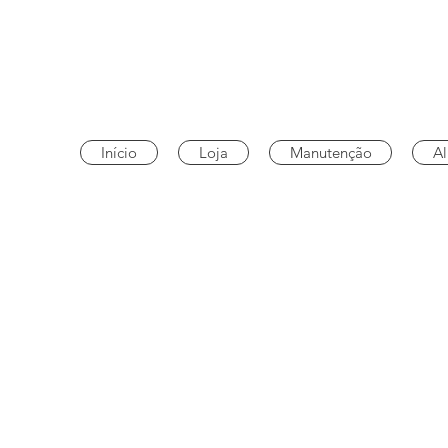
TECHNO DRONE
Assitência técnica de drones
Início
Loja
Manutenção
Al