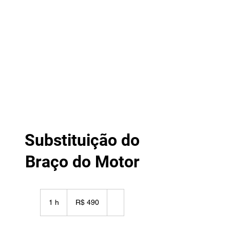
TECHNO DRONE
Assitência técnica de drones
Substituição do
Braço do Motor
490
Reais
1 h
1
R$ 490
brasileiros