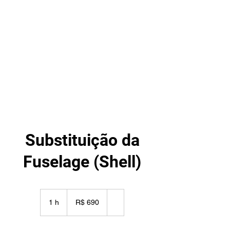
TECHNO DRONE
Assitência técnica de drones
Substituição da
Fuselage (Shell)
690
Reais
1 h
1
R$ 690
brasileiros